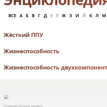
ВСЕ
А
Б
В
Г
Д
Е
Ё
Ж
З
И
Й
К
Л
М
Жёсткий ППУ
Жизнеспособность
Жизнеспособность двухкомпонент
Полиуретановая долина.