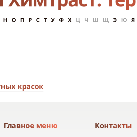
Н
О
П
Р
С
Т
У
Ф
Х
Ц
Ч
Ш
Щ
Э
Ю
Я
ных красок
Главное меню
Контакты