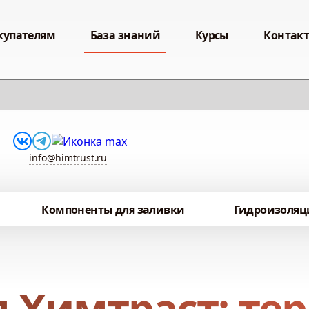
купателям
База знаний
Курсы
Контак
info@himtrust.ru
Компоненты для заливки
Гидроизоляц
 Химтраст: те